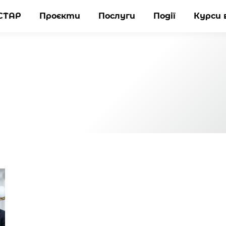
СТАР
СТАР
Проєкти
Проєкти
Послуги
Послуги
Події
Події
Курси 
Курси 