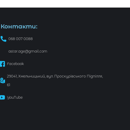
Контакти:
068 007 0088
astar.age@gmail.com
Facebook
29041, Хмельницький, вул. Проскурівського Підпілля,
61
YouTube