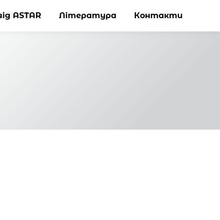
від ASTAR
від ASTAR
Література
Література
Контакти
Контакти