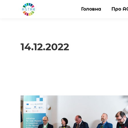
Головна
Головна
Про А
Про А
14.12.2022