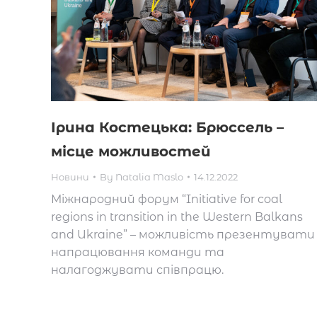
Ірина Костецька: Брюссель –
місце можливостей
Новини
By
Natalia Maslo
14.12.2022
Міжнародний форум “Initiative for coal
regions in transition in the Western Balkans
and Ukraine” – можливість презентувати
напрацювання команди та
налагоджувати співпрацю.