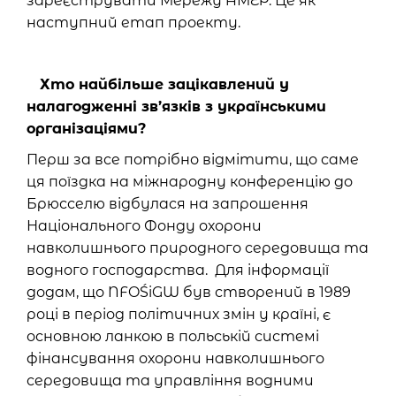
зареєструвати Мережу АМЕР. Це як
наступний етап проекту.
Хто найбільше зацікавлений у
налагодженні зв’язків з українськими
організаціями?
Перш за все потрібно відмітити, що саме
ця поїздка на міжнародну конференцію до
Брюсселю відбулася на запрошення
Національного Фонду охорони
навколишнього природного середовища та
водного господарства. Для інформації
додам, що NFOŚiGW був створений в 1989
році в період політичних змін у країні, є
основною ланкою в польській системі
фінансування охорони навколишнього
середовища та управління водними