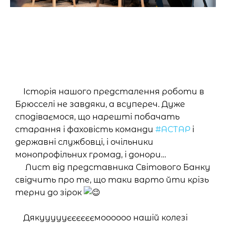
Історія нашого предсталення роботи в
Брюсселі не завдяки, а всупереч. Дуже
сподіваємося, що нарешті побачать
старання і фаховість команди
#АСТАР
і
державні службовці, і очільники
монопрофільних громад, і донори…
Лист від представника Світового Банку
свідчить про те, що таки варто йти крізь
терни до зірок
Дякуууууєєєєєємоооооо нашій колезі