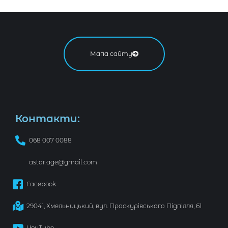
Мапа сайту
Контакти:
068 007 0088
astar.age@gmail.com
Facebook
29041, Хмельницький, вул. Проскурівського Підпілля, 61
YouTube