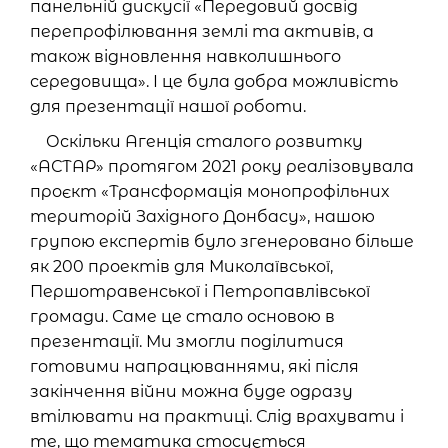
панельній дискусії «Передовий досвід
перепрофілювання землі та активів, а
також відновлення навколишнього
середовища». І це була добра можливість
для презентації нашої роботи.
Оскільки Агенція сталого розвитку
«АСТАР» протягом 2021 року реалізовувала
проєкт «Трансформація монопрофільних
територій Західного Донбасу», нашою
групою експертів було згенеровано більше
як 200 проектів для Миколаївської,
Першотравенської і Петропавлівської
громади. Саме це стало основою в
презентації. Ми змогли поділитися
готовими напрацюваннями, які після
закінчення війни можна буде одразу
втілювати на практиці. Слід врахувати і
те, що тематика стосується