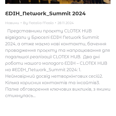
EDIH_Network_Summit 2024
Новини
By
Natalia Maslo
28.11.2024
Представники проєкту CLOTEX HUB
відвідали у Брюселі EDIH Network Summit
2024, а отже маємо нові контакти, бачення
провадження проєкту та напрацювання для
подальшої реалізації CLOTEX HUB. Два дні
роботи нашого молодого EDIH – CLOTEX HUB
на #EDIH_Network_Summit 2024: 1.
Неймовірний досвід нетворкінгових сесій2.
Кілька корисних контактів та інсайтів3.
Палке обговорення ключових викликів, з якими
стикнулась…