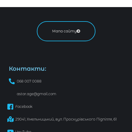
Мапа сайту
Контакти:
068 007 0088
astar.age@gmail.com
Facebook
29041, Хмельницький, вул. Проскурівського Підпілля, 61
YouTube