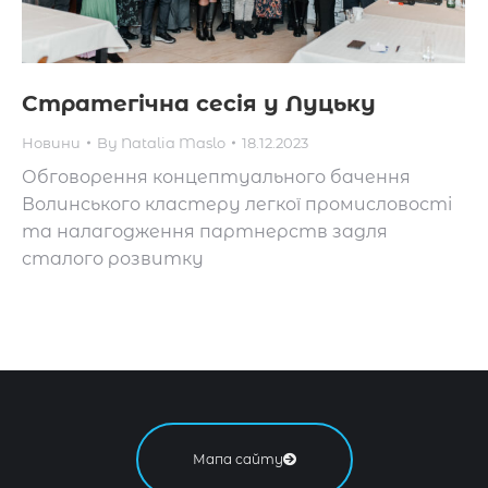
Стратегічна сесія у Луцьку
Новини
By
Natalia Maslo
18.12.2023
Обговорення концептуального бачення
Волинського кластеру легкої промисловості
та налагодження партнерств задля
сталого розвитку
Мапа сайту