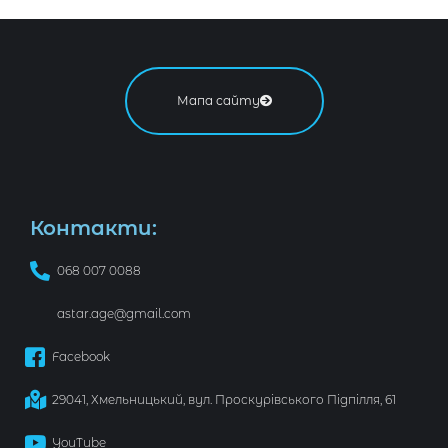
Мапа сайту
Контакти:
068 007 0088
astar.age@gmail.com
Facebook
29041, Хмельницький, вул. Проскурівського Підпілля, 61
YouTube