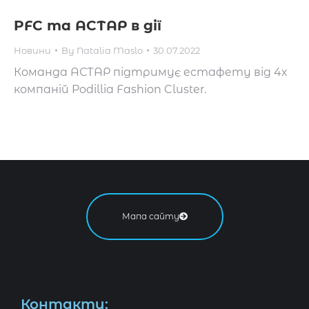
PFC та АСТАР в дії
Новини
By
Natalia Maslo
30.07.2022
Команда АСТАР підтримує естафету від 4х
компаній Podillia Fashion Cluster.
Мапа сайту
Контакти: