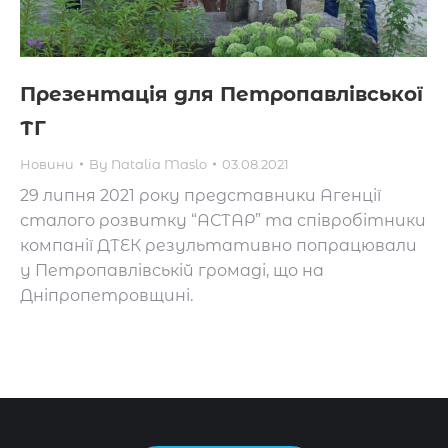
Презентація для Петропавлівської
ТГ
Новини
By
Natalia Maslo
03.08.2021
29 липня 2021 року представники Агенції
сталого розвитку “АСТАР” та співробітники
компанії ДТЕК результативно попрацювали
у Петропавлівській громаді, що на
Дніпропетровщині.