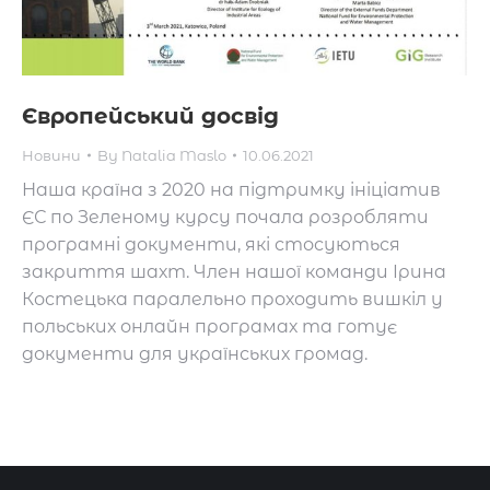
Європейський досвід
Новини
By
Natalia Maslo
10.06.2021
Наша країна з 2020 на підтримку ініціатив
ЄС по Зеленому курсу почала розробляти
програмні документи, які стосуються
закриття шахт. Член нашої команди Ірина
Костецька паралельно проходить вишкіл у
польських онлайн програмах та готує
документи для українських громад.