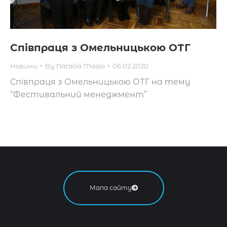
Співпраця з Омельницькою ОТГ
Новини
By
Natalia Maslo
06.02.2020
Співпраця з Омельницькою ОТГ на тему
“Фестивальний менеджмент”
Мапа сайту