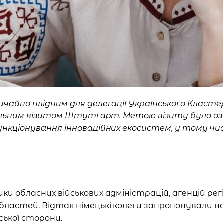
ичайно плідним для делегації Українського Класте
вчальним візитом Штутгарт. Метою візиту було о
ціонування інноваційних екосистем, у тому числ
ки обласних військових адміністрацій, агенцій ре
областей. Відтак німецькі колеги запропонували 
ської сторони.