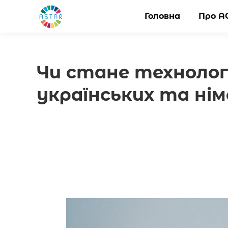
Головна
Головна
Про А
Про А
Чи стане технолог
українських та нім