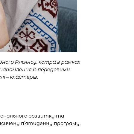
рного Альянсу, котра в рамках
знайомлення із передовими
і – кластерів.
гіонального розвитку та
насичену п’ятиденну програму,