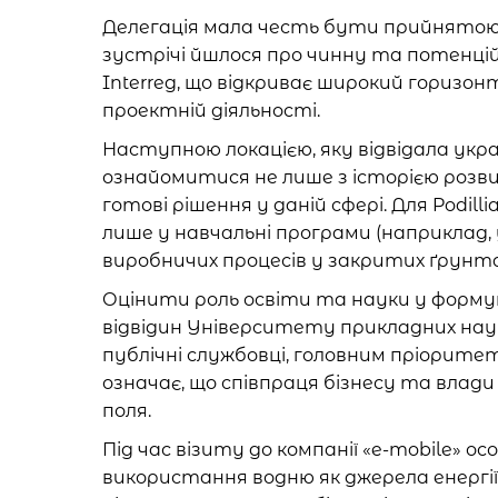
Делегація мала честь бути прийнятою у
зустрічі йшлося про чинну та потенцій
Interreg, що відкриває широкий горизон
проектній діяльності.
Наступною локацією, яку відвідала украї
ознайомитися не лише з історією розви
готові рішення у даній сфері. Для Podi
лише у навчальні програми (наприклад,
виробничих процесів у закритих ґрунта
Оцінити роль освіти та науки у формува
відвідин Університету прикладних нау
публічні службовці, головним пріоритет
означає, що співпраця бізнесу та влад
поля.
Під час візиту до компанії «e-mobile» 
використання водню як джерела енергії.