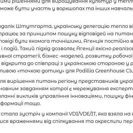
чними рішеннями для вирощування культур у теплиц
 може бути участь у воркшопах та інших навчал
одалік Штутгарта, українську делегацію тепло ві
 працює за принципом пошуку відповідей на пит
повіді були якомога точнішими, Агенція постійно 
 подій. Такий підхід дозволяє Агенції якісно реал
ої стратегії, бізнес -моделей, розвитку робочої 
я відкрита до співпраці з українською стороною у 
ивою «точкою дотику» для Podillia Greenhouse Clu
для вирішення питань регіону представників укра
, основним завданням котрої є мережування експерт
ланні викликів управління інноваціями, пошуку фі
сформації тощо.
тала зустріч у компанії VDI/VDE/IT, яка взяла на 
ялися враженнями від спілкування та окреслили пе