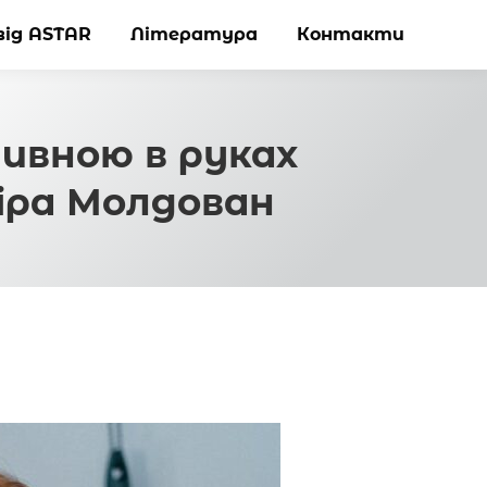
від ASTAR
від ASTAR
Література
Література
Контакти
Контакти
ивною в руках
віра Молдован