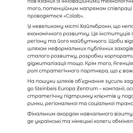
пов’язаних із інноваційними технологі
того, потенційним напрямом співпраці
проводяться «Colab».
У невеликому місті Хайльбронн, що неп
економічного розвитку. Ця інституція
регіону та його майбутнього. Щоби від
шляхом неформальних публічних заходів і
сталого розвитку, розробки корпоративн
діджиталізації тощо. Крім того, Агенці
ролі стратегічного партнера, що є важл
На пошуки шляхів об’єднання зусиль за
до Steinbeis Europa Zentrum – компанії
стратегічну підтримку клієнтів у подо
ринки, регіональної та соціальної тран
Фінальним акордом навчального візиту с
де українські та німецькі колеги обмін