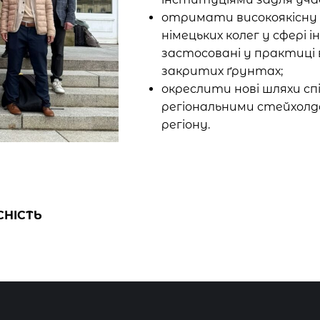
отримати високоякісну 
німецьких колег у сфері 
застосовані у практиці
закритих ґрунтах;
окреслити нові шляхи сп
регіональними стейхолд
регіону.
НІСТЬ