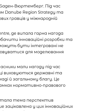
 Баден-Вюртемберг. Під час
ам Danube Region Strategy та
ових гравців у міжнародній
entre, де випала гарна нагода
побачити інноваційні розробки та
ії можуть бути інтегровані не
истовуватися для моделювання
асники мали нагоду під час
щі виховуються державні та
маді й загальному благу. Це
 рамках нормативно-правового
er стала тема перспектив
е зацікавлена у цих інноваційних