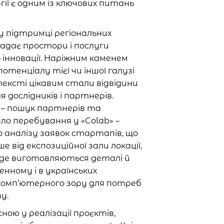
ії є одним із ключових питань
 підтримці регіональних
 надає простори і послуги
 інновації. Наріжним каменем
отенціалу тієї чи іншої галузі
тексті цікавим стали відвідини
дослідників і партнерів.
ті – пошук партнерів та
ло перебування у «Colab» –
о аналізу заявок стартапів, що
 від експозиційної зали локації,
ї, де виготовляються деталі й
нному і в українських
комп’ютерного зору для потреб
ту.
ною у реалізації проєктів,