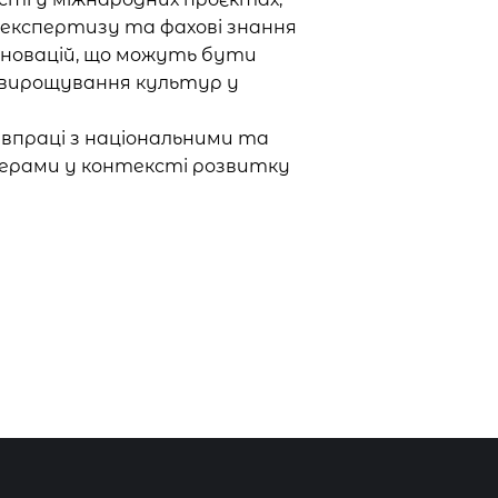
експертизу та фахові знання
інновацій, що можуть бути
 вирощування культур у
івпраці з національними та
ерами у контексті розвитку