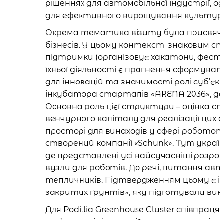
рішеннях для автомобільної індустрії,
для ефективного вирощування культур
Окрема тематика візиту була присвяч
бізнесів. У цьому контексті знаковим ст
підтримки (організовує хакатони, фести
їхньої діяльності є прагнення сформува
для інновацій та значимості ролі суб’є
інкубатора стартапів «ARENA 2036», де
Основна роль цієї структури – оцінка с
венчурного капіталу для реалізації цих
просторі для винаходів у сфері робото
створений компанії «Schunk». Тут украї
де представлені усі найсучасніші розроб
вузли для роботів. До речі, питання а
тепличників. Підтвердженням цьому є 
закритих ґрунтів», яку підготували в
Для Podillia Greenhouse Cluster співпра