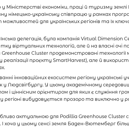
 Міністерстві економіки, праці й туризму землі
ну німецько-українську співпрацю у рамках прогр
т можливостей для українських регіонів та їх ключ
нська делегація, була компанія Virtual Dimension C
тку віртуальних технологій, але й на власні очі 
llia Greenhouse Cluster продемонстровані технолог
 у реалізації проєкту SmartHarvest), але й викор
х.
нні інноваційних екосистем регіону українські уч
к у Людсвігбургу. У цьому академічному середови
ом і ціннісним орієнтиром для яких є служіння гро
и у регіоні вибудовується прозоро та виключно у
особливо актуальною для Podillia Greenhouse Clust
 І хоча у цьому сенсі земля Баден-Вютемберг більш