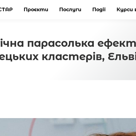
СТАР
СТАР
Проєкти
Проєкти
Послуги
Послуги
Події
Події
Курси 
Курси 
ічна парасолька ефект
ецьких кластерів, Ель