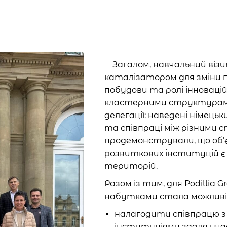
Загалом, навчальний віз
каталізатором для зміни
побудови та ролі інноваці
кластерними структурами, 
делегації: наведені німець
та співпраці між різними 
продемонстрували, що об’є
розвиткових інституцій є
територій.
Разом із тим, для Podillia 
набутками стала можливі
налагодити співпрацю з
інституціями задля уча