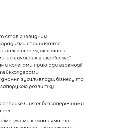
ит став очевидним
 парадигми сприйняття
йних екосистем, включно з
усіх учасників української
кими колегами приклади взаємодії
стейкхолдерами
днання зусиль влади, бізнесу та
 запорукою розвитку
Greenhouse Cluster беззаперечними
сть:
 німецькими компаніями та
сті у міжнародних проєктах;