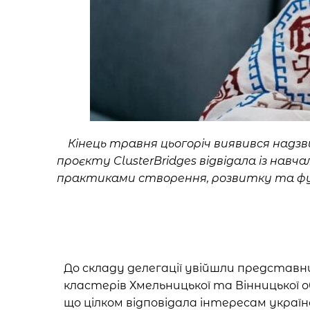
Кінець травня цьогоріч виявився надзв
проєкту ClusterBridges відвідала із на
практиками створення, розвитку та функ
До складу делегації увійшли представни
кластерів Хмельницької та Вінницької 
що цілком відповідала інтересам україн