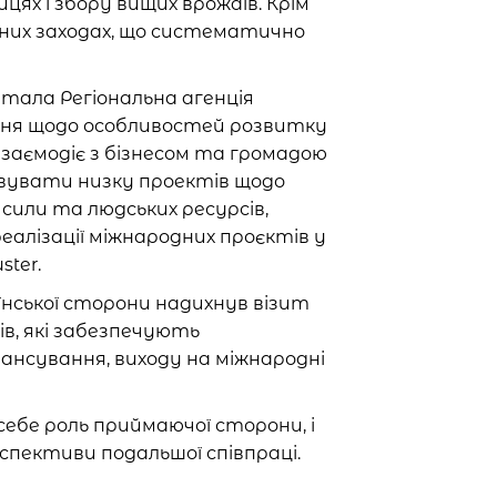
ях і збору вищих врожаїв. Крім
ьних заходах, що систематично
тала Регіональна агенція
ання щодо особливостей розвитку
взаємодіє з бізнесом та громадою
ізовувати низку проектів щодо
сили та людських ресурсів,
реалізації міжнародних проєктів у
ster.
їнської сторони надихнув візит
ів, які забезпечують
нансування, виходу на міжнародні
себе роль приймаючої сторони, і
рспективи подальшої співпраці.