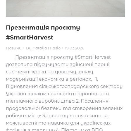
Презентація проєкту
#SmartHarvest
Новини
By
Natalia Maslo
19.03.2026
Презентація проєкту #SmartHarvest
дозволила підсумувати здійснені перші
системні кроки на довгому шляху
модернізації економіки в регіонах. 1.
Відновлення сільськогосподарського сектору
України шляхом сучасного гідропонного
тепличного виробництва 2. Посилення
продовольчої безпеки та створення зелених
робочих місць 3. Інвестування в знання,
можливості та навички для українських
фахівців з теплиць 4. Підтримка ВПО,…