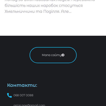
більшість наших наробок стосуться
Хмельниччини та Поділля. Але…
Мапа сайту
Контакти:
068 007 0088
astar.age@gmail.com