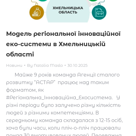
Модель регіональної інноваційної
еко-системи в Хмельницькій
області
Новини
By
Natalia Maslo
30.10.2025
Майже 9 років команда Агенції сталого
розвитку “АСТАР” працює над таким
форматом, як
#Регіональна_Інноваційна_Екосистема. У
різні періоди було залучено різну кількість
людей з різними компетенціями. В
середньому команда складалася з 12-15 осіб,
хоча були часи, коли пліч-о-пліч працювали
понад 30 вмотивованих людей. Переважна