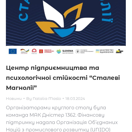
Центр підприємництва та
психологічної стійкості “Сталеві
Магнолії”
Новини
By
Natalia Maslo
18.03.2024
Організаторами круглого столу була
команда МАК Дністер 1362. Фінансову
підтримку надала Організація Об’єднаних
Націй з промислового розвитку (UNIDO)