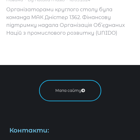
Організаторами круглого столу була
команда МАК Дністер 1362. Фінансову
підтримку надала Організація Об’єднаних
Націй з промислового розвитку (UNIDO)
Мапа сайту
Контакти: