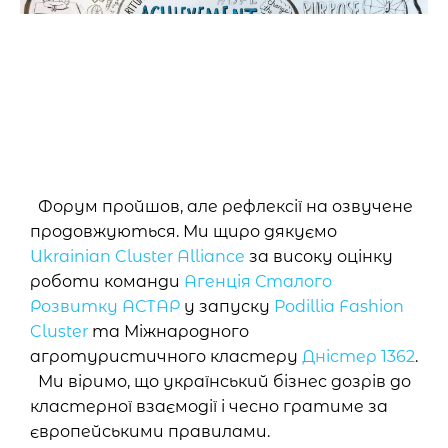
Форум пройшов, але рефлексії на озвучене
продовжуються. Ми щиро дякуємо
Ukrainian Cluster Alliance
за високу оцінку
роботи команди
Агенція Сталого
Розвитку АСТАР
у запуску
Podillia Fashion
Cluster
та Міжнародного
агротуристичного кластеру
Дністер 1362
.
Ми віримо, що український бізнес дозрів до
кластерної взаємодії і чесно гратиме за
європейськими правилами.