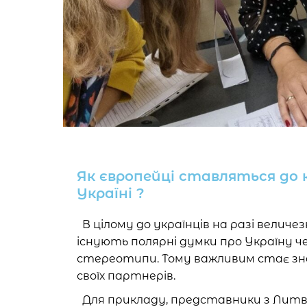
Як європейці ставляться до 
Україні ?
В цілому до українців на разі величе
існують полярні думки про Україну че
стереотипи. Тому важливим стає зна
своїх партнерів.
Для прикладу, представники з Литв