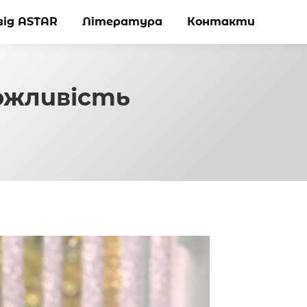
від ASTAR
від ASTAR
Література
Література
Контакти
Контакти
ожливість