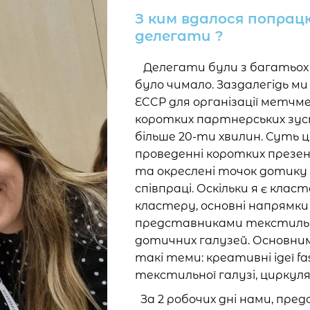
З ким вдалося попрац
делегати ?
Делегати були з багатьох є
було чимало. Заздалегідь м
ECCP для організації метчме
коротких партнерських зуст
більше 20-ти хвилин. Суть ц
проведенні коротких презен
та окреслені точок дотику 
співпраці. Оскільки я є кл
кластеру, основні напрямки 
представниками текстильни
дотичних галузей. Основни
такі теми: креативні ідеї fa
текстильної галузі, циркуля
За 2 робочих дні нами, пре