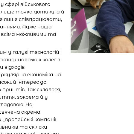
 сфері військового
е лише точка дотику, а й
не лише співпрацювати,
аннями. Адже наша
и всіма можливими та
 у галузі технологій і
скандинавських колег з
 відходів
ркулярна економіка на
високий інтерес до
 принтів. Так склалося,
життя, зокрема й у
кладовою. На
исвячена окрема
 європейські компанії
вників та скільки