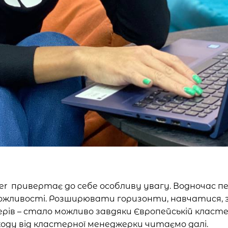
ster привертає до себе особливу увагу. Водночас
і можливості. Розширювати горизонти, навчатися
ерів – стало можливо завдяки Європейській кластер
ходу від кластерної менеджерки читаємо далі.