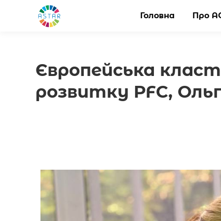
Головна
Головна
Про А
Про А
Європейська класт
розвитку PFC, Оль