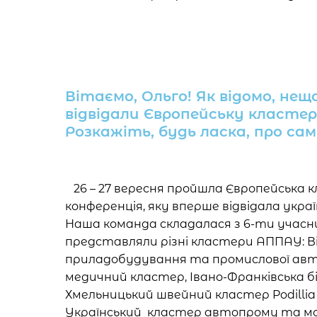
Вітаємо, Ольго! Як відомо, не
відвідали Європейську кластер
Розкажіть, будь ласка, про сам 
26 – 27 вересня пройшла Європейська 
конференція, яку вперше відвідала украї
Наша команда складалася з 6-ти учасник
представляли різні кластери АППАУ: В
приладобудування та промислової авто
медичний кластер, Івано-Франківська бі
Хмельницький швейний кластер Podillia F
Український кластер автопрому та моб