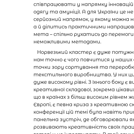
співпрацювати у напрямку інновацій у
одягу та амуніції. А для України це н
серйозний напрямок, у якому можна 
а й ділитись практичними напрацюв
мета – спільно рухатись до перемог
неможливими методами.
Норвезький кластер є дуже потужним
нам точно є чого повчитися у наших 
точки зору сортування та переробки
текстильного виробництва. У них ци
дуже високому рівні. З їхнього боку є 
креативної складової, зокрема цікавих
що в країнах з більш високим рівнем 
Європі, є певна криза з креативною с
конференції цій темі була навіть пр
панельна зустріч, де обговорювали як
розвивають креативність своїх праці