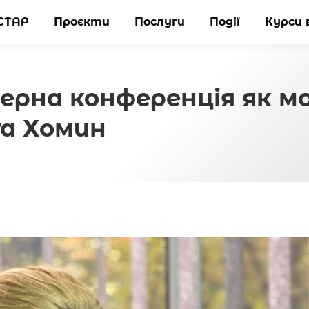
СТАР
СТАР
Проєкти
Проєкти
Послуги
Послуги
Події
Події
Курси 
Курси 
ерна конференція як м
га Хомин