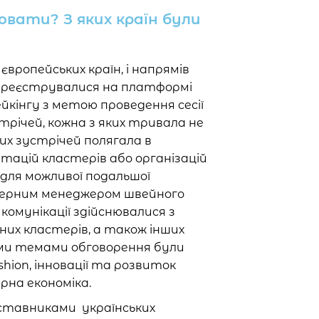
ювати? З яких країн були
вропейських країн, і напрямів
и реєструвалися на платформі
йкінгу з метою проведення сесії
річей, кожна з яких тривала не
их зустрічей полягала в
тацій кластерів або організацій
для можливої подальшої
астерним менеджером швейного
комунікації здійснювалися з
х кластерів, а також інших
ми темами обговорення були
shion, інновації та розвиток
рна економіка.
дставниками українських