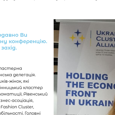
щодавно Ви
ну конференцію.
захід.
кластерна
нська делегація.
ів-жінок, які
інницький кластер
матиції, Рівенський
знес-асоціація,
ashion Cluster,
ільності. Головні