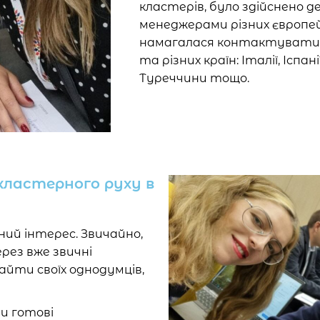
кластерів, було здійснено д
менеджерами різних європейс
намагалася контактувати 
та різних країн: Італії, Іспані
Туреччини тощо.
кластерного руху в
зний інтерес. Звичайно,
рез вже звичні
йти своїх однодумців,
и готові