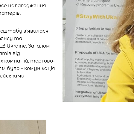
 все налагодження
астерів,
асштабу з’явилася
ьянсу та
IZ Ukraine. Загалом
атів від
х компаній, торгово-
м було – комунікація
пейськими