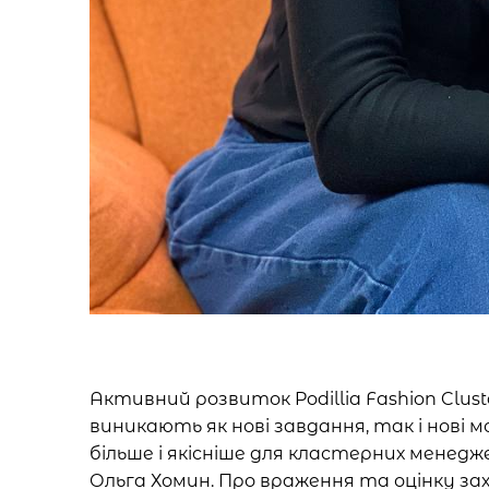
Активний розвиток Podillia Fashion Clu
виникають як нові завдання, так і нов
більше і якісніше для кластерних менедж
Ольга Хомин. Про враження та оцінку за