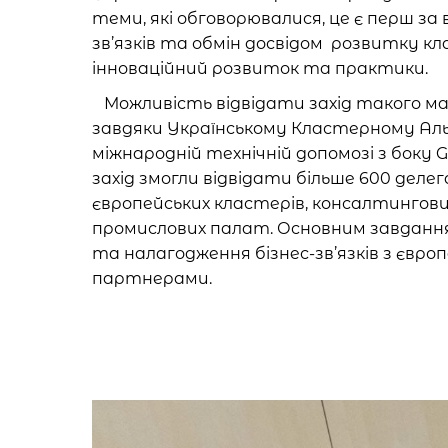
теми, які обговорювалися, це є перш за
зв’язків та обмін досвідом розвитку кл
інноваційний розвиток та практики.
Можливість відвідати захід такого м
завдяки Українському Кластерному Ал
міжнародній технічній допомозі з боку G
захід змогли відвідати більше 600 делег
європейських кластерів, консалтингови
промислових палат. Основним завдання
та налагодження бізнес-зв’язків з євро
партнерами.