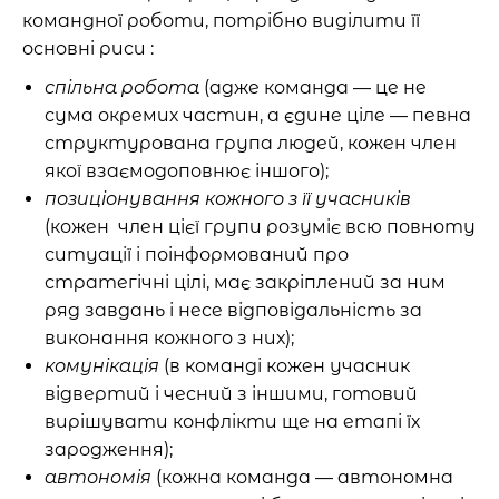
командної роботи, потрібно виділити її
основні риси :
спільна робота
(адже команда — це не
сума окремих частин, а єдине ціле — певна
структурована група людей, кожен член
якої взаємодоповнює іншого);
позиціонування кожного з її учасників
(кожен член цієї групи розуміє всю повноту
ситуації і поінформований про
стратегічні цілі, має закріплений за ним
ряд завдань і несе відповідальність за
виконання кожного з них);
комунікація
(в команді кожен учасник
відвертий і чесний з іншими, готовий
вирішувати конфлікти ще на етапі їх
зародження);
автономія
(кожна команда — автономна