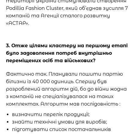
території України стимулювали створення
Podillia Fashion Cluster, який об’єднав зусилля 7
компаній та Агенції сталого розвитку
«АСТАР».
3. Отже цілями кластеру на першому етапі
було задоволення потреб внутрішньо
переміщених осіб та військових?
Фактично так. Планували пошити партію
білизни із 40 000 одиниць. Спершу був
розроблений алгоритм дій, бо до війни жодна
з компаній не спеціалізувалася на таких
комплектах. Алгоритм мав послідовність :
визначити перелік продукції;
знайти технічні умови для виробів;
підготувати список постачальників