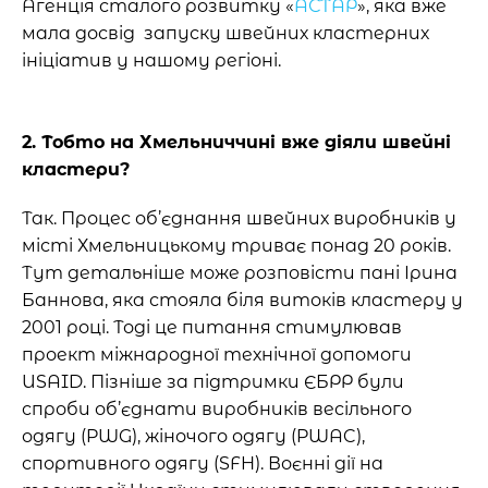
Агенція сталого розвитку «
АСТАР
», яка вже
мала досвід запуску швейних кластерних
ініціатив у нашому регіоні.
2. Тобто на Хмельниччині вже діяли швейні
кластери?
Так. Процес об’єднання швейних виробників у
місті Хмельницькому триває понад 20 років.
Тут детальніше може розповісти пані Ірина
Баннова, яка стояла біля витоків кластеру у
2001 році. Тоді це питання стимулював
проект міжнародної технічної допомоги
USAID. Пізніше за підтримки ЄБРР були
спроби об’єднати виробників весільного
одягу (PWG), жіночого одягу (PWAC),
спортивного одягу (SFH). Воєнні дії на