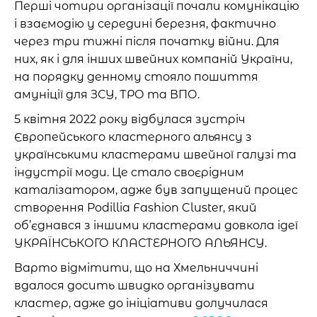
Перші чотири організації почали комунікацію
і взаємодію у середині березня, фактично
через три тижні після початку війни. Для
них, як і для інших швейних компаній України,
на порядку денному стояло пошиття
амуніції для ЗСУ, ТРО та ВПО.
5 квітня 2022 року відбулася зустріч
Європейського кластерного альянсу з
українськими кластерами швейної галузі та
індустрії моди. Це стало своєрідним
каталізатором, адже був запущений процес
створення
Podillia Fashion Cluster, який
об’єднався з іншими кластерами довкола ідеї
УКРАЇНСЬКОГО КЛАСТЕРНОГО АЛЬЯНСУ.
Варто відмітити, що на Хмельниччині
вдалося досить швидко організувати
кластер, адже до ініціативи долучилася