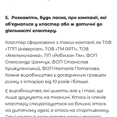
5. Розкажіть, будь ласка, про компанії, які
об’єдналися у кластер або ж дотичні до
діяльності кластеру.
Кластер сформовано з таких компанії, як ТОВ
«ТПП Універсал», ТОВ «ТМ АРТІ», ТОВ
«Хмельничанка», ПП «Робінзон Тім», ФОП
Олександр Шемчук, ФОП Станіслав
Кривулянський, ФОП Наталія Потапова.
Кожне виробництво є досвідченим гравцем
ринку з історією від 10 років і більше.
Є виробництва, які шиють, але є і такі, що
лише друкують на тканині. Хтось із членів
кластеру спеціалізується на білизні, хтось
на дитячому одязі, а хтось на спортивному.
Одні компанії розвивають власні торгові