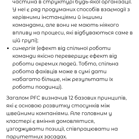
частина в структурі будь-якої організації.
У неї є ряд продуманих способів взаємодії з
керівними інстанціями й іншими
командами, але вони не мають ніякого
впливу на процеси, які відбуваються саме в
цій групі);
синергія
(ефект від спільної роботи
команди якісно перевершує ефект від
роботи окремих людей. Тобто, спільна
робота фахівців може в сумі дати
набагато більше, ніж результати їх
роботи поодинці).
Загалом
PFC визначив 12 базових принципів,
які є основою розвитку стосунків між
швейними компаніями. Але головним у
кластері є вміння домовлятися,
узгоджувати позиції, співпрацювати на
паритетних засадах.