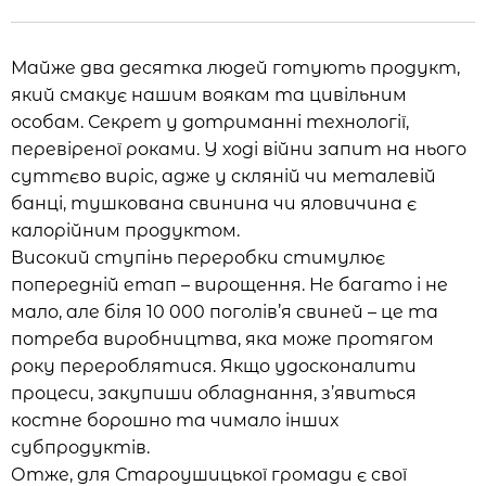
Майже два десятка людей готують продукт,
який смакує нашим воякам та цивільним
особам. Секрет у дотриманні технології,
перевіреної роками. У ході війни запит на нього
суттєво виріс, адже у скляній чи металевій
банці, тушкована свинина чи яловичина є
калорійним продуктом.
Високий ступінь переробки стимулює
попередній етап – вирощення. Не багато і не
мало, але біля 10 000 поголів’я свиней – це та
потреба виробництва, яка може протягом
року перероблятися. Якщо удосконалити
процеси, закупиши обладнання, з’явиться
костне борошно та чимало інших
субпродуктів.
Отже, для Староушицької громади є свої