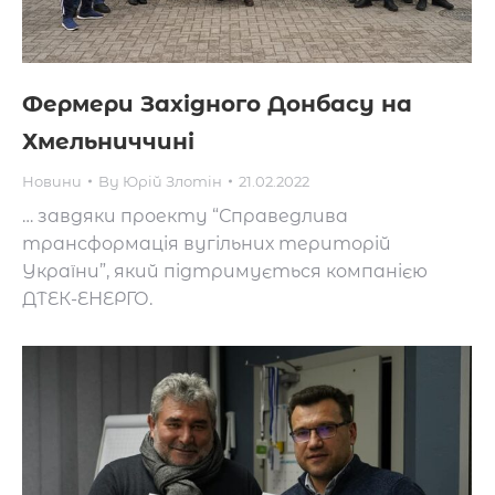
Фермери Західного Донбасу на
Хмельниччині
Новини
By
Юрій Злотін
21.02.2022
… завдяки проекту “Справедлива
трансформація вугільних територій
України”, який підтримується компанією
ДТЕК-ЕНЕРГО.