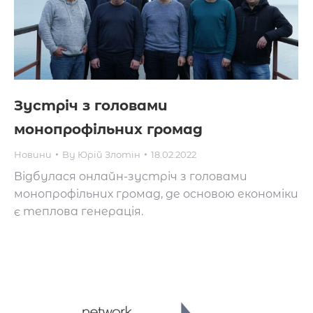
Зустріч з головами
монопрофільних громад
Новини
By
Юрій Злотін
18.02.2022
Відбулася онлайн-зустріч з головами
монопрофільних громад, де основою економіки
є теплова генерація.