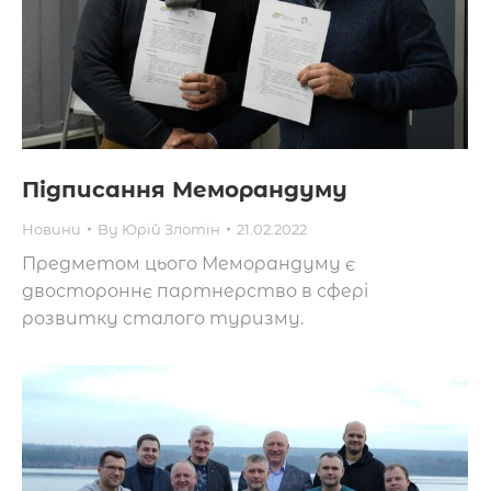
Підписання Меморандуму
Новини
By
Юрій Злотін
21.02.2022
Предметом цього Меморандуму є
двостороннє партнерство в сфері
розвитку сталого туризму.