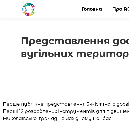
Головна
Головна
Про А
Про А
Представлення дос
вугільних територ
Перше публічне представлення 3-місячного досв
Перші 12 розроблених інструментів для підвище
Миколаївської громад на Західному Донбасі.