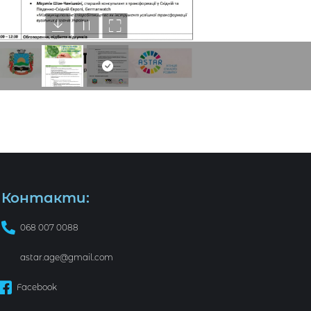
Контакти:
068 007 0088
astar.age@gmail.com
Facebook