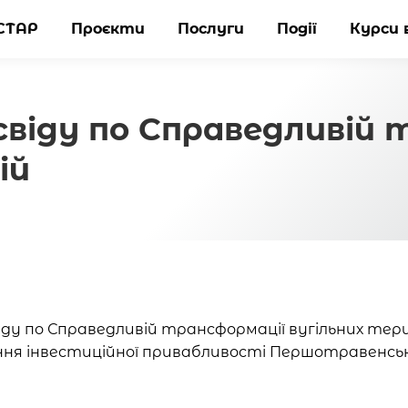
СТАР
СТАР
Проєкти
Проєкти
Послуги
Послуги
Події
Події
Курси 
Курси 
віду по Справедливій 
ій
іду по Справедливій трансформації вугільних тер
ння інвестиційної привабливості Першотравенськ