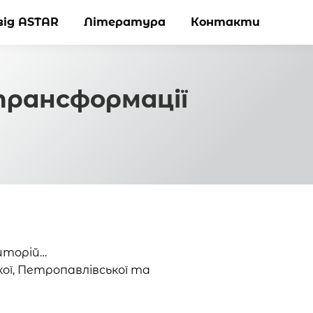
від ASTAR
від ASTAR
Література
Література
Контакти
Контакти
трансформації
иторій…
ої, Петропавлівської та