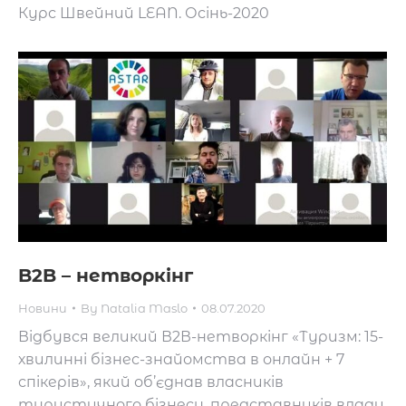
Курс Швейний LEAN. Осінь-2020
B2B – нетворкінг
Новини
By
Natalia Maslo
08.07.2020
Відбувся великий В2В-нетворкінг «Туризм: 15-
хвилинні бізнес-знайомства в онлайн + 7
спікерів», який об’єднав власників
туристичного бізнесу, представників влади,