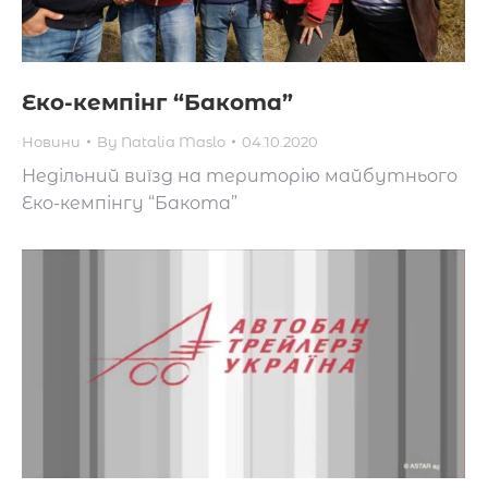
Еко-кемпінг “Бакота”
Новини
By
Natalia Maslo
04.10.2020
Недільний виїзд на територію майбутнього
Еко-кемпінгу “Бакота”