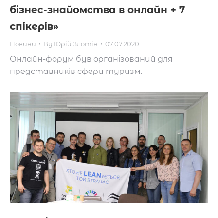
бізнес-знайомства в онлайн + 7
спікерів»
Новини
By
Юрій Злотін
07.07.2020
Онлайн-форум був організований для
представників сфери туризм.