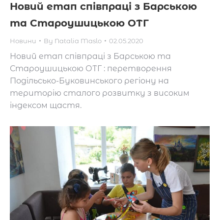
Новий етап співпраці з Барською
та Староушицькою ОТГ
Новини
By
Natalia Maslo
02.05.2020
Новий етап співпраці з Барською та
Староушицькою ОТГ : перетворення
Подільсько-Буковинського регіону на
територію сталого розвитку з високим
індексом щастя.