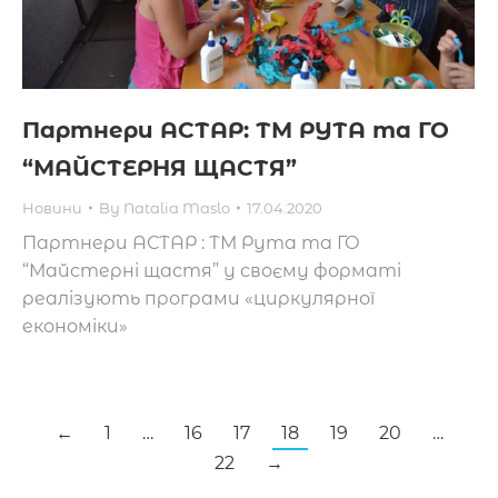
Партнери АСТАР: ТМ РУТА та ГО
“МАЙСТЕРНЯ ЩАСТЯ”
Новини
By
Natalia Maslo
17.04.2020
Партнери АСТАР : ТМ Рута та ГО
“Майстерні щастя” у своєму форматі
реалізують програми «циркулярної
економіки»
←
1
…
16
17
18
19
20
…
22
→